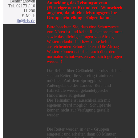
Benninghoven
Anmeldung das Leistungsniveau
Tel. 02173 / 10
(Einsteiger oder E)
und evtl. Wunschzeit
11 200
angeben
, damit eine leistungsgerechte
E-Mail:
Gruppeneinteilung erfolgen kann!
jb@lrfs.de
Bitte beachten Sie, dass eine Schutzweste
von Nöten ist und keine Rückenprotektoren
sowie das alleinige Tragen von Airbag-
Westen erlaubt sind bzw. diese keinen
ausreichenden Schutz bieten. (Die Airbag-
Westen können natürlich auch über den
normalen Schutzwesten zusätzlich getragen
werden.)
Das Reiten über Geländehindernisse richtet
sich an Reiter, die vielseitig trainieren
möchten. Auf dem Springplatz/
Außengelände der Landes- Reit- und
Fahrschule werden geländetypische
Hindernisse aufgebaut.
Die Teilnahme ist ausschließlich mit
eigenem Pferd möglich. Schulpferde
können nicht zur Verfügung gestellt
werden.
Die Reiter werden in 4er - Gruppen
eingeteilt und erhalten dann 60 Minuten