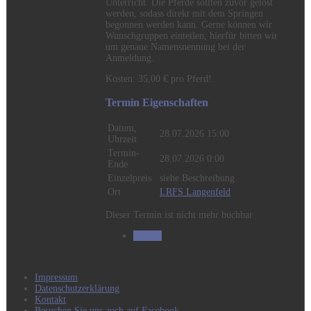
Unterricht. Die Pferde sollten zuvor gelöst
werden, sodass direkt mit dem Springen
begonnen werden kann. Gerne können wir
Wunschgruppen einteilen, hierfür bitten wir
um genaue Namensnennung bei der
Anmeldung.
Kosten: 35,00 € pro Pferd!
Termin Eigenschaften
Datum,
28.07.2026 15:00
Uhrzeit
Termin-
28.07.2026 0:00
Ende
Einzelpreis
siehe Beschreibung
Ort
LRFS Langenfeld
Dieser Termin ist nicht mehr buchbar
Zurück
Impressum
Datenschutzerklärung
Kontakt
Besuchen Sie uns auch auf Facebook